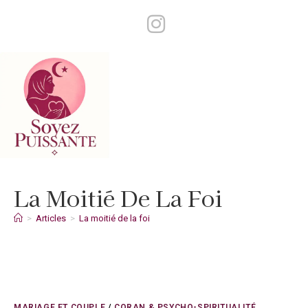
Skip
to
content
La Moitié De La Foi
>
Articles
>
La moitié de la foi
MARIAGE ET COUPLE
/
CORAN & PSYCHO-SPIRITUALITÉ