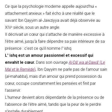
Ce que la psychologie moderne appelle aujourd’hui «
attachement anxieux » fait écho à une réalité que le
savant Ibn Qayyim al-Jawziyya avait déjà observée au
XIVᵉ siècle, sous un autre angle.
Il décrivait un cœur qui s’attache de manière excessive à
l’être aimé, jusqu’à faire dépendre sa paix intérieure de sa
présence : c’est ce qu’il nomme l’ʿishq.
L’ʿishq est un amour passionnel et excessif qui
envahit le cœur.
Dans son ouvrage
Al-Dâ’ wa al-Dawâ’
(
Le
Mal et le Remède
)
, Ibn Qayyim ne parle pas de l’amour sain
(
al-mahabba
), mais d’un amour qui prend possession du
cœur, occupe constamment les pensées et finit par
l’asservir.
L’humeur devient alors dépendante de la présence ou de
l’absence de l’être aimé, tandis que la peur de le perdre
s’installe durablement.