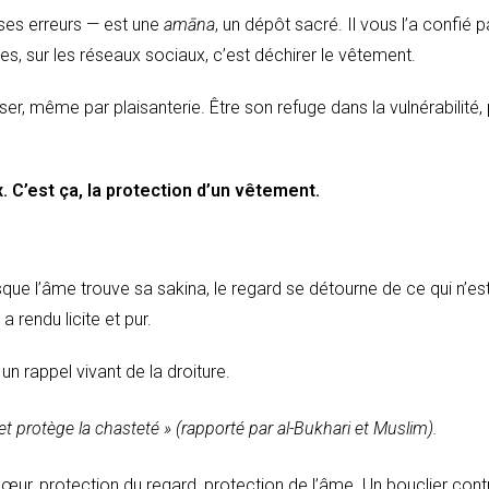
 ses erreurs — est une
amāna
, un dépôt sacré. Il vous l’a confié p
ies, sur les réseaux sociaux, c’est déchirer le vêtement.
er, même par plaisanterie. Être son refuge dans la vulnérabilité,
 C’est ça, la protection d’un vêtement.
que l’âme trouve sa sakina, le regard se détourne de ce qui n’es
a rendu licite et pur.
un rappel vivant de la droiture.
 et protège la chasteté »
(rapporté par al-Bukhari et Muslim).
 cœur, protection du regard, protection de l’âme. Un bouclier cont