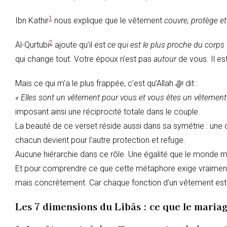
1
Ibn Kathir
nous explique que le vêtement
couvre, protège et
2
Al-Qurtubi
ajoute qu’il est
ce qui est le plus proche du corps
qui change tout. Votre époux n’est pas
autour
de vous. Il es
Mais ce qui m’a le plus frappée, c’est qu’Allah ﷻ dit :
« Elles sont un vêtement pour vous et vous êtes un vêtement 
imposant ainsi une réciprocité totale dans le couple.
La beauté de ce verset réside aussi dans sa symétrie : une c
chacun devient pour l’autre protection et refuge.
Aucune hiérarchie dans ce rôle. Une égalité que le monde 
Et pour comprendre ce que cette métaphore exige vraiment 
mais concrètement. Car chaque fonction d’un vêtement est
Les 7 dimensions du Libâs : ce que le maria