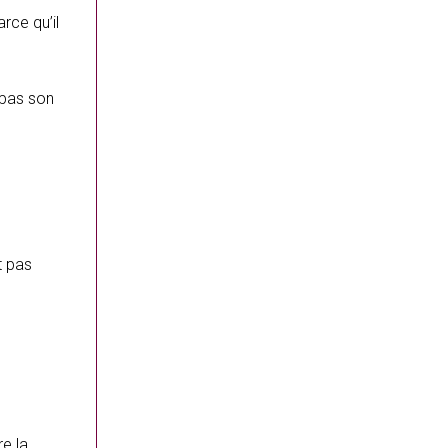
arce qu’il
 pas son
t pas
re la