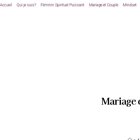
Skip
Accueil
Qui je suis?
Féminin Spirituel Puissant
Mariage et Couple
Mindset
to
content
Mariage e