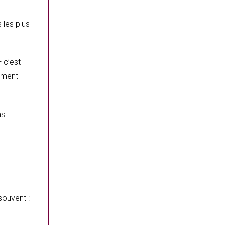
 les plus
tement
ns
souvent :