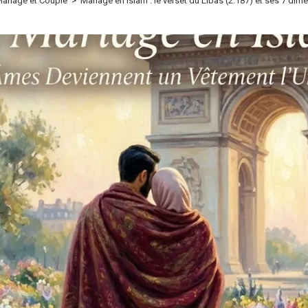
ariage et Couple
>
Mariage en Islam : le verset du Libâs (2:187) et ses 7 dim