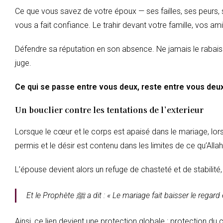
Ce que vous savez de votre époux — ses failles, ses peurs,
vous a fait confiance. Le trahir devant votre famille, vos am
Défendre sa réputation en son absence. Ne jamais le rabaiss
juge.
Ce qui se passe entre vous deux, reste entre vous deux.
Un bouclier contre les tentations de l’exterieur
Lorsque le cœur et le corps est apaisé dans le mariage, lors
permis et le désir est contenu dans les limites de ce qu’Allah 
L’épouse devient alors un refuge de chasteté et de stabilité, 
Et le Prophète ﷺ a dit :
« Le mariage fait baisser le regard
Ainsi, ce lien devient une protection globale : protection du