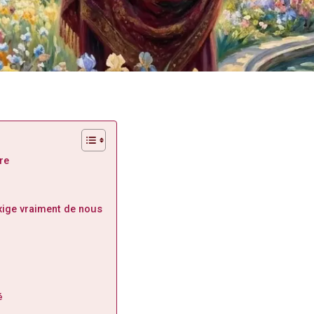
re
xige vraiment de nous
é