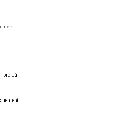
e détail
ilibré où
iquement,