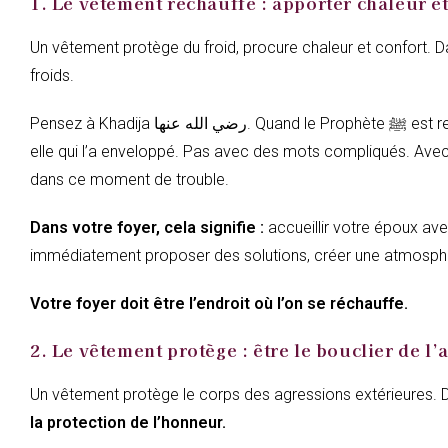
1. Le vêtement réchauffe : apporter chaleur e
Un vêtement protège du froid, procure chaleur et confort. Da
froids.
Pensez à Khadija رضي الله عنها. Quand le Prophète ﷺ est redescendu de la grotte de Hira, tremblant, bouleversé, incertain — c’est
elle qui l’a enveloppé. Pas avec des mots compliqués. Avec 
dans ce moment de trouble.
Dans votre foyer, cela signifie :
accueillir votre époux ave
immédiatement proposer des solutions, créer une atmosphère
Votre foyer doit être l’endroit où l’on se réchauffe.
2. Le vêtement protège : être le bouclier de l’
Un vêtement protège le corps des agressions extérieures. Da
la protection de l’honneur.