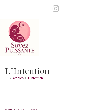
Skip
to
content
L’Intention
>
Articles
>
L’Intention
MARIAGE ET COUPLE