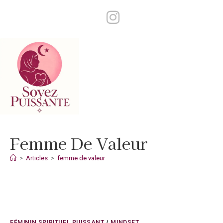
Skip
to
content
Femme De Valeur
>
Articles
>
femme de valeur
FÉMININ SPIRITUEL PUISSANT
/
MINDSET